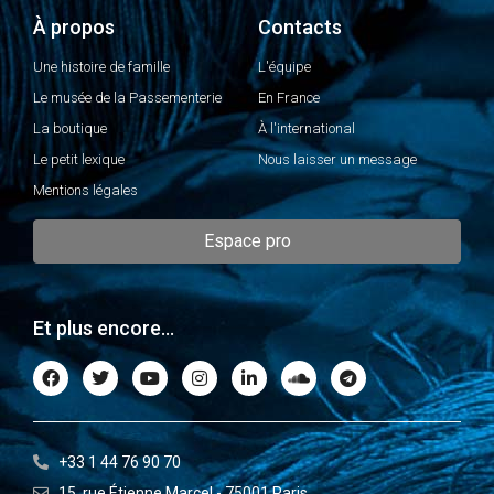
À propos
Contacts
Une histoire de famille
L'équipe
Le musée de la Passementerie
En France
La boutique
À l'international
Le petit lexique
Nous laisser un message
Mentions légales
Espace pro
Et plus encore...
+33 1 44 76 90 70
15, rue Étienne Marcel - 75001 Paris