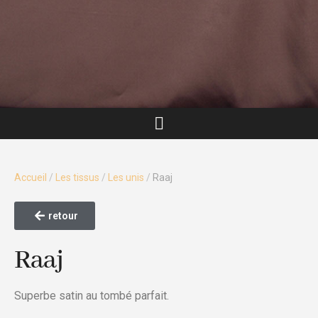
Accueil
/
Les tissus
/
Les unis
/
Raaj
retour
Raaj
Superbe satin au tombé parfait.