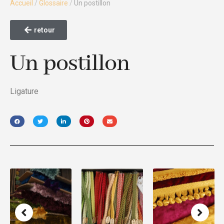
Accueil
/
Glossaire
/
Un postillon
retour
Un postillon
Ligature