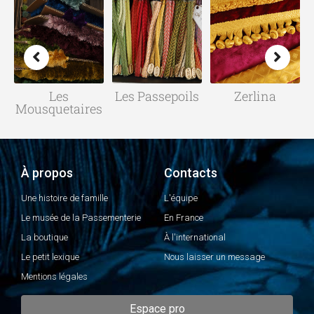
es
Les Passepoils
Zerlina
Physis
etaires
À propos
Contacts
Une histoire de famille
L'équipe
Le musée de la Passementerie
En France
La boutique
À l'international
Le petit lexique
Nous laisser un message
Mentions légales
Espace pro