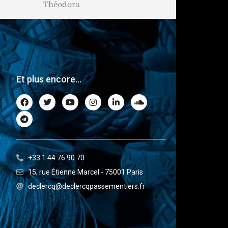
Théodora
Lafayette
Et plus encore...
+33 1 44 76 90 70
15, rue Étienne Marcel - 75001 Paris
declercq@declercqpassementiers.fr