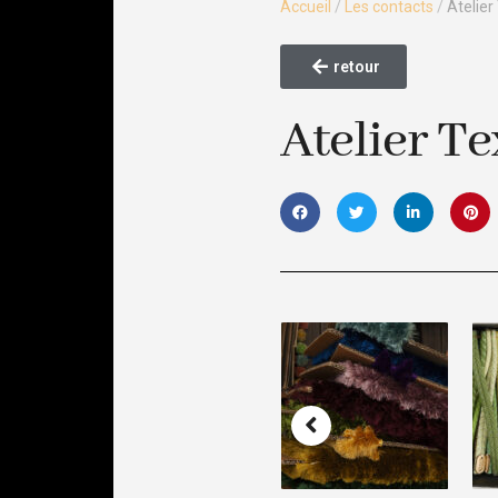
Accueil
/
Les contacts
/
Atelier
retour
Atelier Te