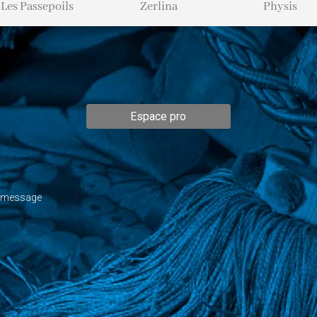
Les Passepoils
Zerlina
Physis
Espace pro
n message