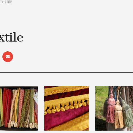
 Textile
xtile