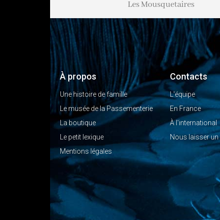
es
Palazzo Ducale
Les Mousquetaires
À propos
Contacts
Une histoire de famille
L'équipe
Le musée de la Passementerie
En France
La boutique
À l'international
Le petit lexique
Nous laisser u
Mentions légales