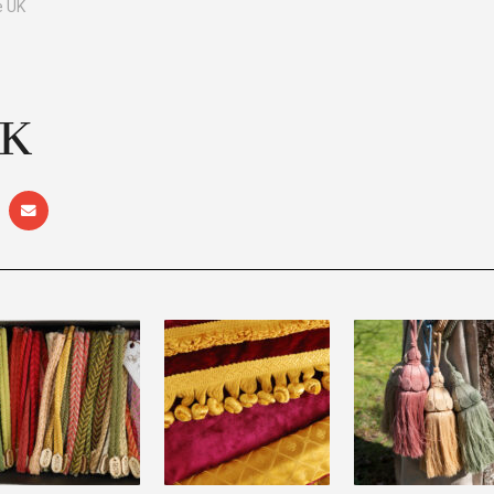
e UK
UK