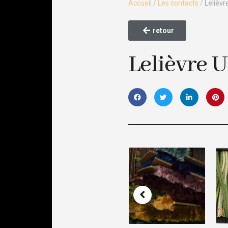
Accueil
/
Les contacts
/
Lelièvr
retour
Lelièvre 