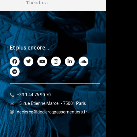
Lafayette
Luce
Ok
Et plus encore...
+33 1 44 76 90 70
15, rue Étienne Marcel - 75001 Paris
declercq@declercqpassementiers.fr