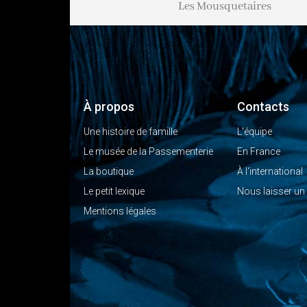
ucale
Les Mousquetaires
Les Passepoils
À propos
Contacts
Une histoire de famille
L'équipe
Le musée de la Passementerie
En France
La boutique
À l'international
Le petit lexique
Nous laisser u
Mentions légales