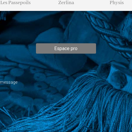
Zerlina
Physis
Théodora
Espace pro
n message