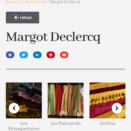
Accueil
/
Les contacts
/
Margot Declercq
retour
Margot Declercq
Les
Les Passepoils
Zerlina
Mousquetaires