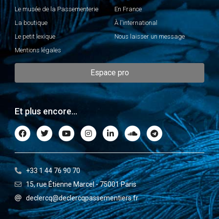
Le musée de la Passementerie
En France
La boutique
À l'international
Le petit lexique
Nous laisser un message
Mentions légales
Espace pro
Et plus encore...
+33 1 44 76 90 70
15, rue Étienne Marcel - 75001 Paris
declercq@declercqpassementiers.fr