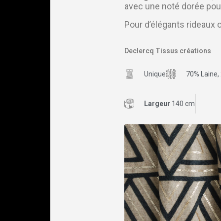
avec une noté dorée pour
Pour d’élégants rideaux 
Declercq Tissus créations
Unique
70% Laine,
Largeur
140 cm