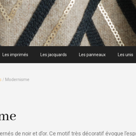
Les imprimés
Les jacquards
Les panneaux
Les unis
s
/
Modernisme
sme
rnés de noir et d’or. Ce motif très décoratif évoque l’esp