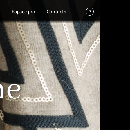
s
Espace pro
Contacts
me