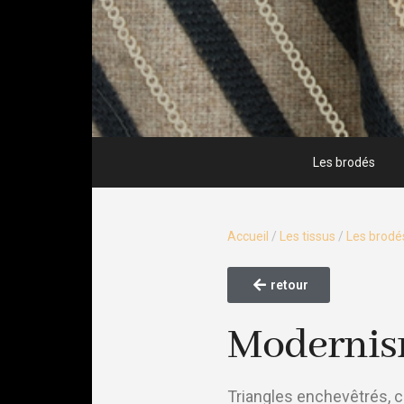
Les brodés
Accueil
/
Les tissus
/
Les brodé
retour
Moderni
Triangles enchevêtrés, ce