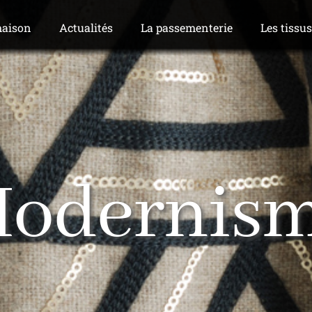
maison
Actualités
La passementerie
Les tissu
odernis