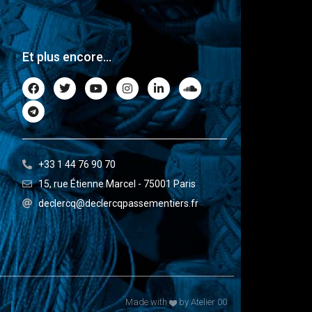
Et plus encore...
+33 1 44 76 90 70
15, rue Étienne Marcel - 75001 Paris
declercq@declercqpassementiers.fr
Made with
by Atelier 00