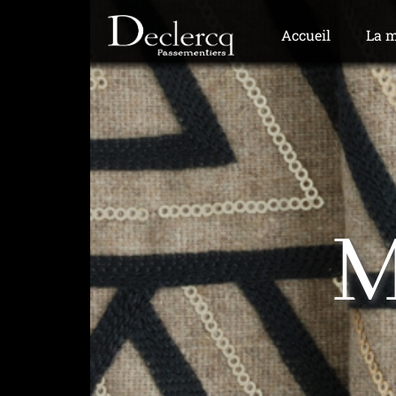
Accueil
La 
M