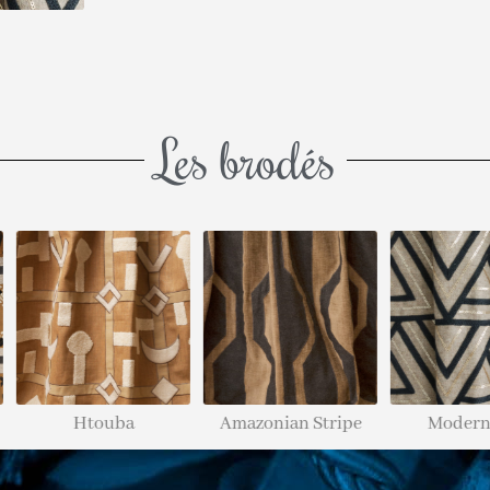
Les brodés
Htouba
Amazonian Stripe
Modernisme