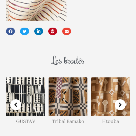
Les brodés
V
Tribal Bamako
Htouba
Amazonian
Stripe