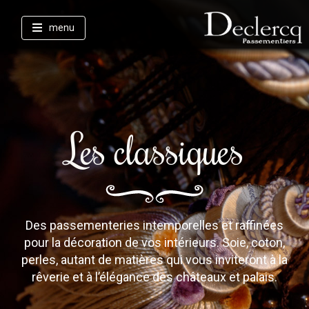
menu
Les classiques
Des passementeries intemporelles et raffinées
pour la décoration de vos intérieurs. Soie, coton,
perles, autant de matières qui vous inviteront à la
rêverie et à l’élégance des châteaux et palais.