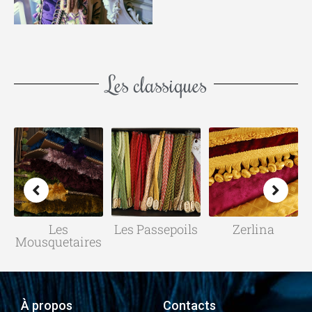
Les classiques
Les
Les Passepoils
Zerlina
Mousquetaires
À propos
Contacts