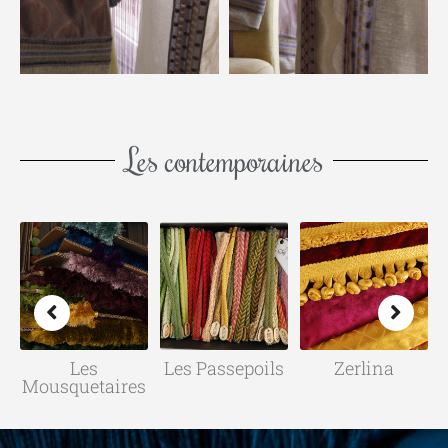
Les contemporaines
Les Passepoils
Zerlina
Physis
s